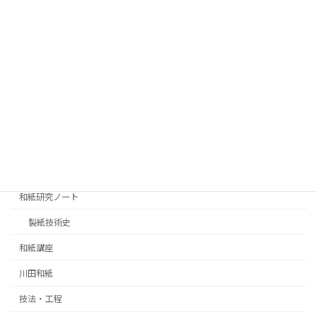
カテゴリー
エッセイ
中国製紙史
和紙の歴史
和紙の製法
和紙研究ノート
製紙技術史
和紙講座
川田和紙
技法・工程