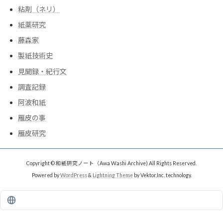
粘剤（ネリ）
紙薬研究
藤森家
製紙技術史
見聞録・紀行文
調査記録
阿波和紙
雁皮の事
雁皮研究
Copyright © 和紙研究ノート（Awa Washi Archive) All Rights Reserved.
Powered by
WordPress
&
Lightning Theme
by Vektor,Inc. technology.