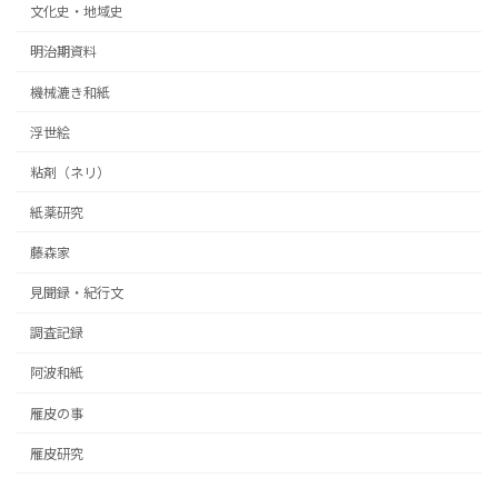
文化史・地域史
明治期資料
機械漉き和紙
浮世絵
粘剤（ネリ）
紙薬研究
藤森家
見聞録・紀行文
調査記録
阿波和紙
雁皮の事
雁皮研究