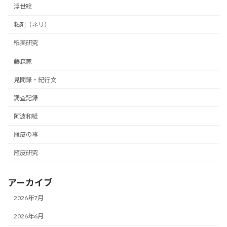
浮世絵
粘剤（ネリ）
紙薬研究
藤森家
見聞録・紀行文
調査記録
阿波和紙
雁皮の事
雁皮研究
アーカイブ
2026年7月
2026年6月