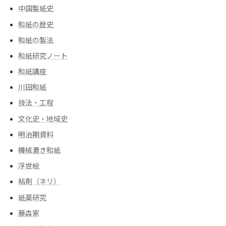
中国製紙史
和紙の歴史
和紙の製法
和紙研究ノート
和紙講座
川田和紙
技法・工程
文化史・地域史
明治期資料
機械漉き和紙
浮世絵
粘剤（ネリ）
紙薬研究
藤森家