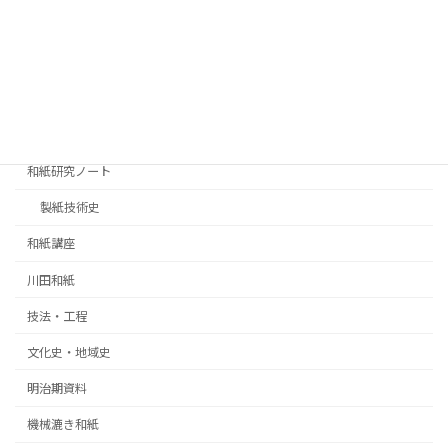
エッセイ
中国製紙史
和紙の歴史
和紙の製法
和紙研究ノート
製紙技術史
和紙講座
川田和紙
技法・工程
文化史・地域史
明治期資料
機械漉き和紙