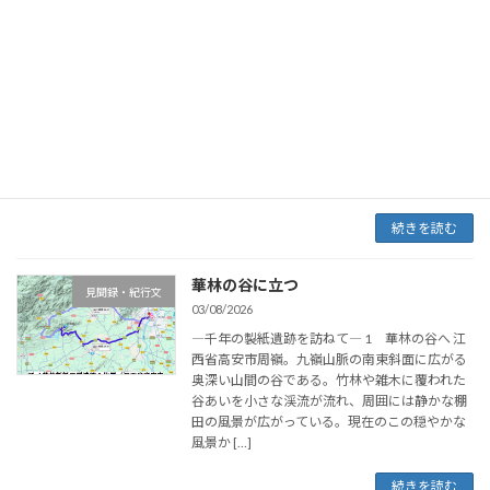
華林製紙工房遺跡から読み解く古代製紙
中国製紙史
技術（第1回）
03/26/2026
―現地踏査から見えてきた問題構造― 本記事で
は、中国江西省の華林製紙工房遺跡を手がかり
に、古代製紙技術の実態を考えます。とくに、
抄紙工程における植物性粘剤（紙薬）の役割に
注目し、日本の和紙技術との関係も視野に入れ
ながら検 […]
続きを読む
華林の谷に立つ
見聞録・紀行文
03/08/2026
―千年の製紙遺跡を訪ねて― 1 華林の谷へ 江
西省高安市周嶺。九嶺山脈の南東斜面に広がる
奥深い山間の谷である。竹林や雑木に覆われた
谷あいを小さな渓流が流れ、周囲には静かな棚
田の風景が広がっている。現在のこの穏やかな
風景か […]
続きを読む