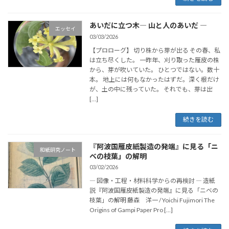
あいだに立つ木― 山と人のあいだ ―
エッセイ
03/03/2026
【プロローグ】 切り株から芽が出る その春、私
は立ち尽くした。 一昨年、刈り取った雁皮の株
から、芽が吹いていた。 ひとつではない。数十
本。 地上には何もなかったはずだ。深く根だけ
が、土の中に残っていた。 それでも、芽は出
[…]
続きを読む
『阿波国雁皮紙製造の発端』に見る「ニ
和紙研究ノート
ベの枝葉」の解明
03/02/2026
― 図像・工程・材料科学からの再検討 ― 造紙
説『阿波国雁皮紙製造の発端』に見る「ニベの
枝葉」の解明 藤森 洋一 / Yoichi Fujimori The
Origins of Gampi Paper Pro […]