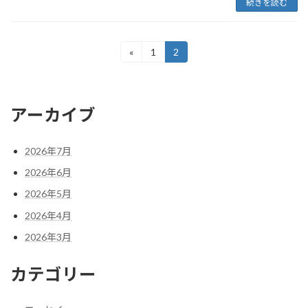
続きを読む
投
«
1
2
固
固
定
定
稿
ペ
ペ
ー
ー
の
ジ
ジ
アーカイブ
ペ
ー
2026年7月
ジ
2026年6月
送
2026年5月
り
2026年4月
2026年3月
カテゴリー