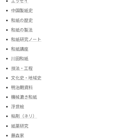
エッセイ
中国製紙史
和紙の歴史
和紙の製法
和紙研究ノート
和紙講座
川田和紙
技法・工程
文化史・地域史
明治期資料
機械漉き和紙
浮世絵
粘剤（ネリ）
紙薬研究
藤森家